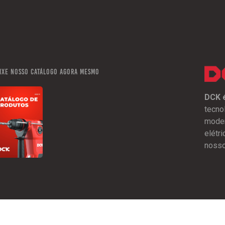
ixe nosso catálogo agora mesmo
DCK é
tecno
moder
elétr
nosso