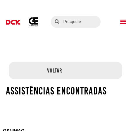
ASSISTÊNCIAS TÉ
SEJA UM PARC
VOLTAR
ASSISTÊNCIAS ENCONTRADAS
OSNIMAQ