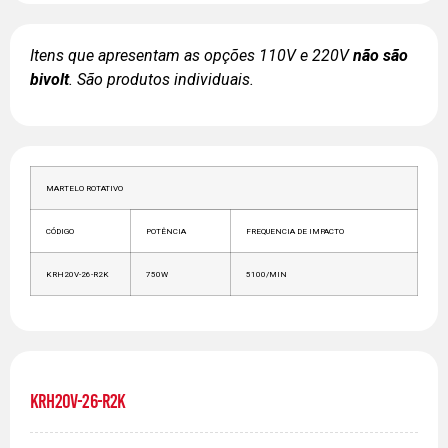
Itens que apresentam as opções 110V e 220V
não são
bivolt
. São produtos individuais.
MARTELO ROTATIVO
CÓDIGO
POTÊNCIA
FREQUENCIA DE IMPACTO
KRH20V-26-R2K
750W
5100/MIN
KRH20V-26-R2K